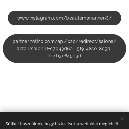
www.instagram.com/beautemarianne96/
partner.notino.com/api/b2c/redirect/salons/
detail?salonID=c7043d62-15f9-48ee-8c5d-
de4b3e845b3d
Sütiket használunk, hogy biztosítsuk a weboldal megfelelő